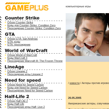
компьютерные игры
Обзор Counter-Strike
Коды для Counter-Strike: Condition Zero
Прохождение Counter-Strike: Condition Zero
Обзор GTA: San Andreas
GTA: коды
GTA: прохождение
Обзор World of WarCraft
Коды WarCraft 3
Прохождение Warcraft III: The Frozen Throne
Обзор Lineage 2
Прохождение игры Lineage 2
/
новости
/ Актеры против игров
Обзор Need for Speed Carbon
Коды для Need for Speed Carbon
Прохождение Need for Speed Carbon
26.05.2005
Обзор Half-Life 2
Американские актеры, озвучива
Коды Half-Life
Прохождение игры Half- Live 2