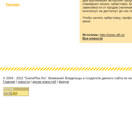
Два крупнейших актерских профс
планируют начать забастовку. К
Реклама
зависимости от продаж (начиная
консенсус не достигнут до сих п
Чтобы начать забастовку, профс
июня.
Источник:
http://news.dtf.ru/
Все новости
© 2004 - 2022 "GamePlus.Ru". Внимание! Владельцы и создатели данного сайта не 
Главная
|
новости
|
архив новостей
|
форум