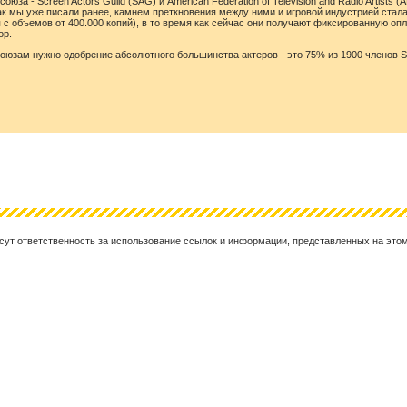
оюза - Screen Actors Guild (SAG) и American Federation of Television and Radio Arti
ак мы уже писали ранее, камнем преткновения между ними и игровой индустрией стала
 с объемов от 400.000 копий), в то время как сейчас они получают фиксированную опл
ор.
оюзам нужно одобрение абсолютного большинства актеров - это 75% из 1900 членов S
несут ответственность за использование ссылок и информации, представленных на эт