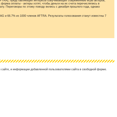
sts (AFTRA), представляющих интересы озвучивающих современные игры актеров,
 форма оплаты - актеры хотят, чтобы деньги на их счета перечислялись в
ату. Переговоры по этому поводу велись с декабря прошлого года, однако
AG и 66.7% из 1000 членов AFTRA. Результаты голосования станут известны 7
ом сайте, и информации добавленной пользователями сайта в свободной форме.