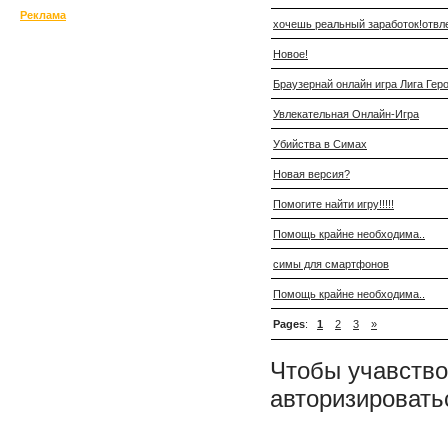
Реклама
хочешь реальный заработок!отвл
Новое!
Браузернай онлайн игра Лига Гер
Увлекательная Онлайн-Игра
Убийства в Симах
Новая версия?
Помогите найти игру!!!!!
Помощь крайне необходима..
симы для смартфонов
Помощь крайне необходима..
Pages
:
1
2
3
»
Чтобы учавство
авторизировать