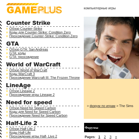
компьютерные игры
Обзор Counter-Strike
Коды для Counter-Strike: Condition Zero
Прохождение Counter-Strike: Condition Zero
Обзор GTA: San Andreas
GTA: коды
GTA: прохождение
Обзор World of WarCraft
Коды WarCraft 3
Прохождение Warcraft III: The Frozen Throne
Обзор Lineage 2
Прохождение игры Lineage 2
>
форум по играм
> The Sims
Обзор Need for Speed Carbon
Коды для Need for Speed Carbon
Прохождение Need for Speed Carbon
Форумы
Обзор Half-Life 2
Коды Half-Life
Прохождение игры Half- Live 2
Pages
:
1
2
3
»