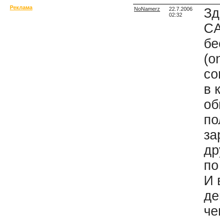
Реклама
NoNamerz
22.7.2006
Зд
02:32
CA
бе
(o
co
в 
об
по
за
др
по
И 
де
че