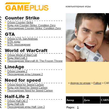
компьютерные игры
Обзор Counter-Strike
Коды для Counter-Strike: Condition Zero
Прохождение Counter-Strike: Condition Zero
Обзор GTA: San Andreas
GTA: коды
GTA: прохождение
Обзор World of WarCraft
Коды WarCraft 3
Прохождение Warcraft III: The Frozen Throne
Обзор Lineage 2
Прохождение игры Lineage 2
>
форум по играм
>
Fallout
> CAR
Обзор Need for Speed Carbon
Коды для Need for Speed Carbon
Прохождение Need for Speed Carbon
Автор
Дата
CARNA
Обзор Half-Life 2
Коды Half-Life
Прохождение игры Half- Live 2
Pages
:
1