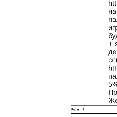
ht
на
па
иг
бу
+ 
де
сс
ht
па
5
Пр
Же
Pages
:
1