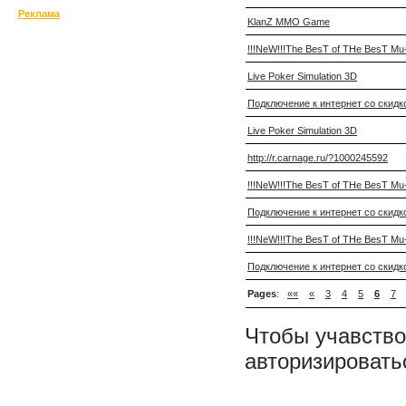
Реклама
KlanZ MMO Game
!!!NeW!!!The BesT of THe BesT Mu
Live Poker Simulation 3D
Подключение к интернет со скид
Live Poker Simulation 3D
http://r.carnage.ru/?1000245592
!!!NeW!!!The BesT of THe BesT Mu
Подключение к интернет со скид
!!!NeW!!!The BesT of THe BesT Mu
Подключение к интернет со скид
Pages
:
««
«
3
4
5
6
7
Чтобы учавство
авторизировать