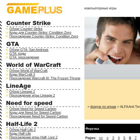
компьютерные игры
Обзор Counter-Strike
Коды для Counter-Strike: Condition Zero
Прохождение Counter-Strike: Condition Zero
Обзор GTA: San Andreas
GTA: коды
GTA: прохождение
Обзор World of WarCraft
Коды WarCraft 3
Прохождение Warcraft III: The Frozen Throne
Обзор Lineage 2
Прохождение игры Lineage 2
>
форум по играм
> ALFA Anti Ter
Обзор Need for Speed Carbon
Коды для Need for Speed Carbon
Прохождение Need for Speed Carbon
Форумы
Обзор Half-Life 2
Коды Half-Life
Прохождение игры Half- Live 2
Pages
:
««
«
3
4
5
6
7